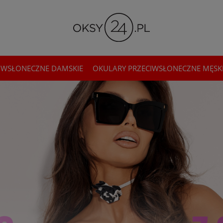
IWSŁONECZNE DAMSKIE
OKULARY PRZECIWSŁONECZNE MĘSK