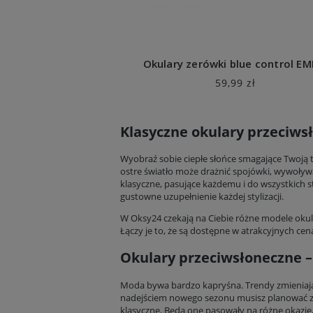
Okulary zerówki blue control E
59,99 zł
Klasyczne okulary przeciws
Wyobraź sobie ciepłe słońce smagające Twoją 
ostre światło może drażnić spojówki, wywoływa
klasyczne, pasujące każdemu i do wszystkich st
gustowne uzupełnienie każdej stylizacji.
W Oksy24 czekają na Ciebie różne modele okul
Łączy je to, że są dostępne w atrakcyjnych cen
Okulary przeciwsłoneczne –
Moda bywa bardzo kapryśna. Trendy zmieniają s
nadejściem nowego sezonu musisz planować zak
klasyczne. Będą one pasowały na różne okazje, 