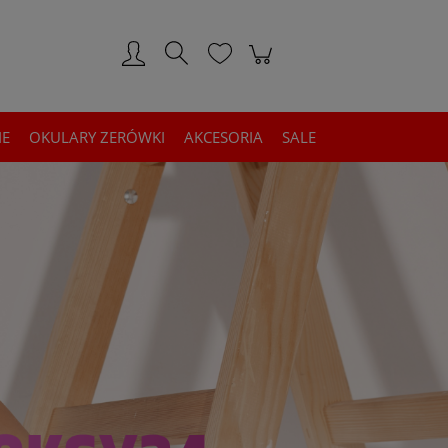
Zarejestruj się
Zaloguj się
IE
OKULARY ZERÓWKI
AKCESORIA
SALE