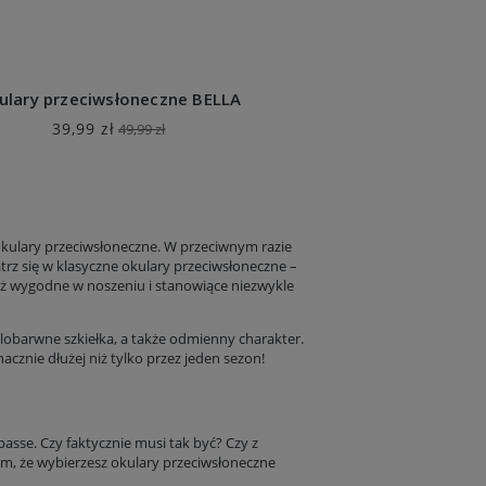
ulary przeciwsłoneczne BELLA
39,99 zł
49,99 zł
okulary przeciwsłoneczne. W przeciwnym razie
trz się w klasyczne okulary przeciwsłoneczne –
 też wygodne w noszeniu i stanowiące niezwykle
obarwne szkiełka, a także odmienny charakter.
acznie dłużej niż tylko przez jeden sezon!
asse. Czy faktycznie musi tak być? Czy z
em, że wybierzesz okulary przeciwsłoneczne