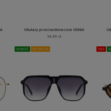
IA
Okulary przeciwsłoneczne DENIA
Ok
34,99 zł
NOWOŚĆ
BESTSELLER
SALE
N