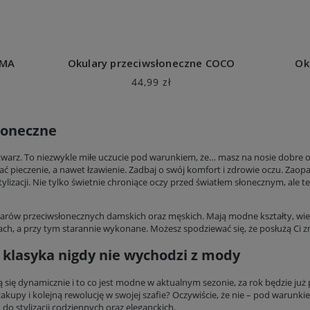
MMA
Okulary przeciwsłoneczne COCO
Ok
44,99 zł
łoneczne
twarz. To niezwykle miłe uczucie pod warunkiem, że… masz na nosie dobre 
ć pieczenie, a nawet łzawienie. Zadbaj o swój komfort i zdrowie oczu. Zaopa
ylizacji. Nie tylko świetnie chroniące oczy przed światłem słonecznym, ale
arów przeciwsłonecznych damskich oraz męskich. Mają modne kształty, wiel
ach, a przy tym starannie wykonane. Możesz spodziewać się, że posłużą Ci zn
 klasyka nigdy nie wychodzi z mody
ię dynamicznie i to co jest modne w aktualnym sezonie, za rok będzie już p
upy i kolejną rewolucję w swojej szafie? Oczywiście, że nie – pod warunki
do stylizacji codziennych oraz eleganckich.