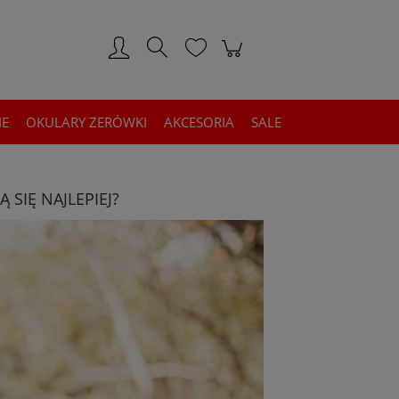
Zarejestruj się
Zaloguj się
IE
OKULARY ZERÓWKI
AKCESORIA
SALE
SIĘ NAJLEPIEJ?