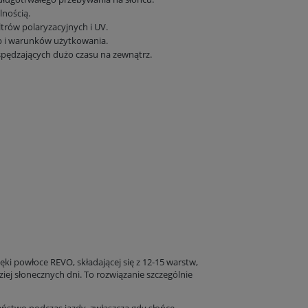
lnością.
trów polaryzacyjnych i UV.
eb i warunków użytkowania.
 spędzających dużo czasu na zewnątrz.
ęki powłoce REVO, składającej się z 12-15 warstw,
j słonecznych dni. To rozwiązanie szczególnie