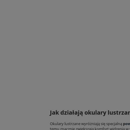
Jak działają okulary lustrzan
Okulary lustrzane wyróżniają się specjalną
pow
temu znacznie zwiększają komfort widzenia w s