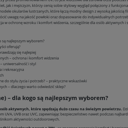
et, jak i mężczyzn, którzy cenią sobie stylowy wygląd połączony z funkcjona
odele okularów lustrzanych, które łączą modny design z wysoką jakością fil
wrócić uwagę na jakość powłoki oraz dopasowanie do indywidualnych potrz
cja w ochronę wzroku i komfort widzenia, szczególnie dla osób aktywnych i
ogo są najlepszym wyborem?
zyści oferują?
rawdzają się najlepiej
zanych – ochrona i komfort widzenia
– uniwersalność i styl
 i rekreacyjna
ych
e do stylu życia i potrzeb? – praktyczne wskazówki
nych – dlaczego warto odwiedzić sklep?
ane) – dla kogo są najlepszym wyborem?
osób aktywnych, które spędzają dużo czasu na świeżym powietrzu.
Dzi
m UVA, UVB oraz UVC, zapewniając bezpieczeństwo nawet podczas najbardzie
ośnikom aktywności outdoorowych.