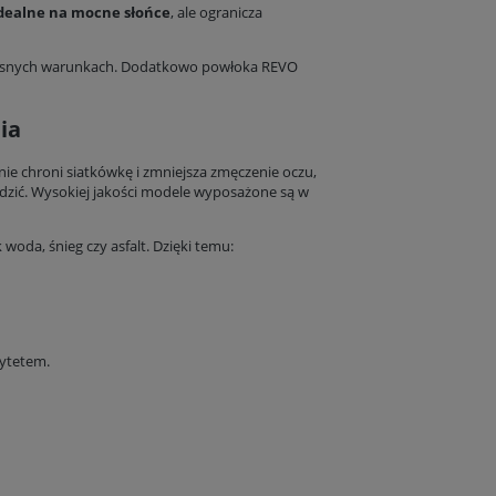
idealne na mocne słońce
, ale ogranicza
, jasnych warunkach. Dodatkowo powłoka REVO
ia
nie chroni siatkówkę i zmniejsza zmęczenie oczu,
odzić. Wysokiej jakości modele wyposażone są w
 woda, śnieg czy asfalt. Dzięki temu:
rytetem.