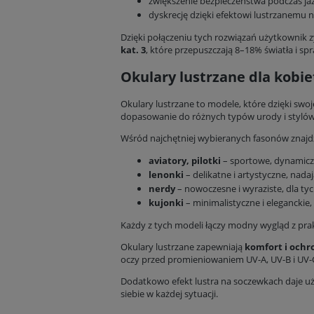
zwiększenie bezpieczeństwa podczas ja
dyskrecję dzięki efektowi lustrzanemu 
Dzięki połączeniu tych rozwiązań użytkownik zy
kat. 3
, które przepuszczają 8–18% światła i s
Okulary lustrzane dla kobiet
Okulary lustrzane to modele, które dzięki swoj
dopasowanie do różnych typów urody i stylów 
Wśród najchętniej wybieranych fasonów znajdz
aviatory, pilotki
– sportowe, dynamiczn
lenonki
– delikatne i artystyczne, nadają
nerdy
– nowoczesne i wyraziste, dla tych
kujonki
– minimalistyczne i eleganckie, 
Każdy z tych modeli łączy modny wygląd z pra
Okulary lustrzane zapewniają
komfort i ochr
oczy przed promieniowaniem UV-A, UV-B i UV-C
Dodatkowo efekt lustra na soczewkach daje 
siebie w każdej sytuacji.