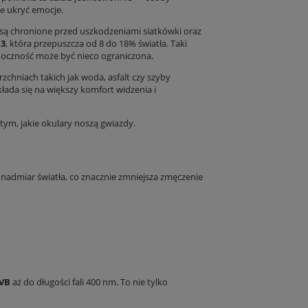
ie ukryć emocje.
 są chronione przed uszkodzeniami siatkówki oraz
 3
, która przepuszcza od 8 do 18% światła. Taki
doczność może być nieco ograniczona.
rzchniach takich jak woda, asfalt czy szyby
łada się na większy komfort widzenia i
 tym,
jakie okulary noszą gwiazdy
.
 nadmiar światła, co znacznie zmniejsza zmęczenie
UVB
aż do długości fali 400 nm. To nie tylko