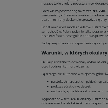
noszące takie okulary pozostają niewidoczne d
Soczewki wyposażone są także w
filtr UV 400
,
zmęczeniem, które może wynikać z nadmiernej
poziom ochrony doskonale sprawdza się przy 
Dodatkowo wiele modeli okularów lustrzanyc
samochodów. Polaryzacja nie tylko poprawia ko
bezpieczeństwo, szczególnie podczas prowadz
Zachęcamy również do zapoznania się z artyk
Warunki, w których okulary 
Okulary lustrzane to doskonały wybór na dni, 
oczu i podnosi komfort widzenia.
Są szczególnie skuteczne w miejscach, gdzie św
na stokach narciarskich, gdzie śnieg dział
podczas górskich wycieczek,
nad wodą, gdzie blask od powierzchni m
Wyposażone w filtr UV400, okulary lustrzane 
ochrona wzroku, ale także skuteczny sposób n