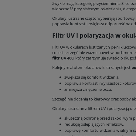
Zwykle mają kategorię przyciemnienia 3, co ozn
widoczność przy słabszym oświetleniu, dlatego 
Okulary lustrzane często wybierają sportowc
poprawia kontrast i zwiększa odporność na odb
Filtr UV i polaryzacja w ok
Filtr UV w okularach lustrzanych pełni kluczo
co jest szczególnie ważne nawet w pochmurne 
filtr UV 400
, który zatrzymuje światło o długo
Kolejnym atutem okularów lustrzanych jest
po
zwiększa się komfort widzenia,
poprawia kontrast i wyrazistość koloró
zmniejsza zmęczenie oczu.
Szczególnie docenią to kierowcy oraz osoby a
Okulary lustrzane z filtrem UV i polaryzacją ofe
skuteczną ochronę przed szkodliwym p
redukcję oślepiających refleksów,
poprawę komfortu widzenia w silnym św