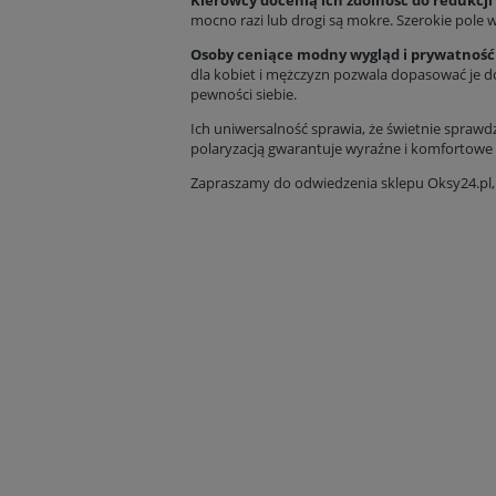
Kierowcy docenią ich zdolność do redukcji
mocno razi lub drogi są mokre. Szerokie pole
Osoby ceniące modny wygląd i prywatność r
dla kobiet i mężczyzn pozwala dopasować je do
pewności siebie.
Ich uniwersalność sprawia, że świetnie spraw
polaryzacją gwarantuje wyraźne i komfortowe
Zapraszamy do odwiedzenia sklepu
Oksy24.pl