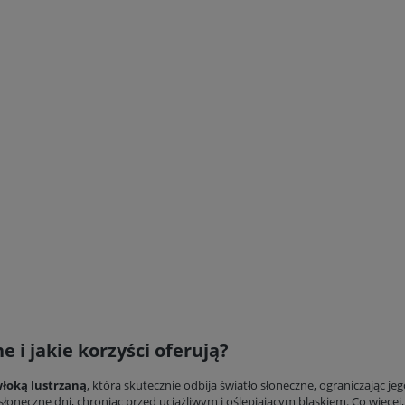
e i jakie korzyści oferują?
łoką lustrzaną
, która skutecznie odbija światło słoneczne, ograniczając je
łoneczne dni, chroniąc przed uciążliwym i oślepiającym blaskiem. Co więcej