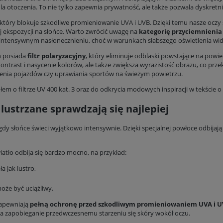
la otoczenia. To nie tylko zapewnia prywatność, ale także pozwala dyskretn
 który blokuje szkodliwe promieniowanie UVA i UVB. Dzięki temu nasze oczy
 ekspozycji na słońce. Warto zwrócić uwagę na
kategorię przyciemnienia
intensywnym nasłonecznieniu, choć w warunkach słabszego oświetlenia wi
h posiada
filtr polaryzacyjny
, który eliminuje odblaski powstające na powie
ntrast i nasycenie kolorów, ale także zwiększa wyrazistość obrazu, co przek
enia pojazdów czy uprawiania sportów na świeżym powietrzu.
ułem o
filtrze UV 400 kat. 3
oraz do odkrycia modowych inspiracji w tekście o
lustrzane sprawdzają się najlepiej
gdy słońce świeci wyjątkowo intensywnie. Dzięki specjalnej powłoce odbijają
iatło odbija się bardzo mocno, na przykład:
a jak lustro,
oże być uciążliwy.
zapewniają
pełną ochronę przed szkodliwym promieniowaniem UVA i 
a zapobieganie przedwczesnemu starzeniu się skóry wokół oczu.