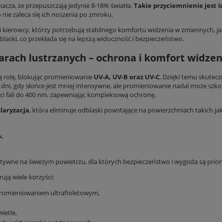
acza, że przepuszczają jedynie 8-18% światła.
Takie przyciemnienie jest 
nie zaleca się ich noszenia po zmroku.
y i kierowcy, którzy potrzebują stabilnego komfortu widzenia w zmiennych
laski, co przekłada się na lepszą widoczność i bezpieczeństwo.
ularach lustrzanych – ochrona i komfort widzen
wą rolę, blokując promieniowanie
UV-A, UV-B oraz UV-C
. Dzięki temu skutecz
dni, gdy słońce jest mniej intensywne, ale promieniowanie nadal może szk
ści fali do 400 nm, zapewniając kompleksową ochronę.
laryzacja
, która eliminuje odblaski powstające na powierzchniach takich jak
w,
ktywne na świeżym powietrzu, dla których bezpieczeństwo i wygoda są prio
rują wiele korzyści:
romieniowaniem ultrafioletowym,
ietle,