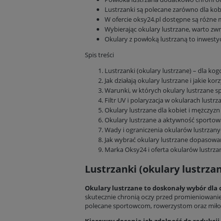
Lustrzanki są polecane zarówno dla kobi
W ofercie oksy24.pl dostępne są różne m
Wybierając okulary lustrzane, warto z
Okulary z powłoką lustrzaną to inwesty
Spis treści
Lustrzanki (okulary lustrzane) – dla k
Jak działają okulary lustrzane i jakie kor
Warunki, w których okulary lustrzane sp
Filtr UV i polaryzacja w okularach lustr
Okulary lustrzane dla kobiet i mężczyzn 
Okulary lustrzane a aktywność sportowa
Wady i ograniczenia okularów lustrzan
Jak wybrać okulary lustrzane dopasowan
Marka Oksy24 i oferta okularów lustrza
Lustrzanki (okulary lustrz
Okulary lustrzane
to doskonały wybór dla 
skutecznie chronią oczy przed promieniowanie
polecane sportowcom, rowerzystom oraz mił