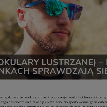
trzaną, skutecznie redukują odblaski i poprawiają komfort widzenia w inten
ego nasłonecznienia, takich jak plaża, góry, czy sporty wodne, gdzie odbicia
zy przed promieniowaniem UV, co jest kluczowe dla zdrowia oczu podczas 