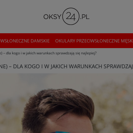
IWSŁONECZNE DAMSKIE
OKULARY PRZECIWSŁONECZNE MĘSK
e) – dla kogo i w jakich warunkach sprawdzają się najlepiej?
E) – DLA KOGO I W JAKICH WARUNKACH SPRAWDZAJĄ 