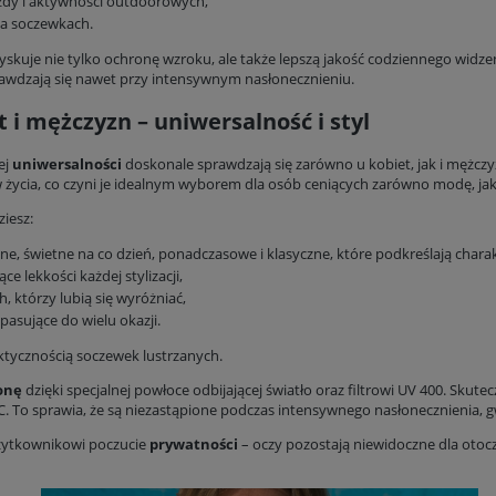
zdy i aktywności outdoorowych,
na soczewkach.
skuje nie tylko ochronę wzroku, ale także lepszą jakość codziennego widzeni
prawdzają się nawet przy intensywnym nasłonecznieniu.
 i mężczyzn – uniwersalność i styl
ej
uniwersalności
doskonale sprawdzają się zarówno u kobiet, jak i mężcz
życia, co czyni je idealnym wyborem dla osób ceniących zarówno modę, jak 
iesz:
e, świetne na co dzień, ponadczasowe i klasyczne, które podkreślają charak
ce lekkości każdej stylizacji,
, którzy lubią się wyróżniać,
pasujące do wielu okazji.
ktycznością soczewek lustrzanych.
onę
dzięki specjalnej powłoce odbijającej światło oraz filtrowi UV 400. Skutec
. To sprawia, że są niezastąpione podczas intensywnego nasłonecznienia, g
użytkownikowi poczucie
prywatności
– oczy pozostają niewidoczne dla otocz