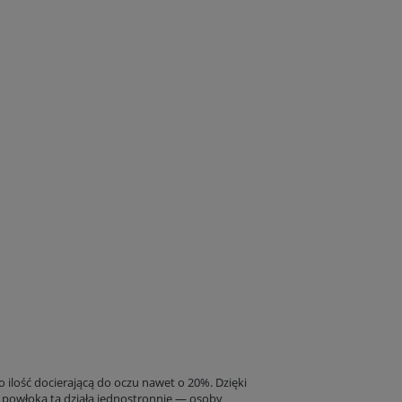
go ilość docierającą do oczu nawet o 20%. Dzięki
, powłoka ta działa jednostronnie — osoby