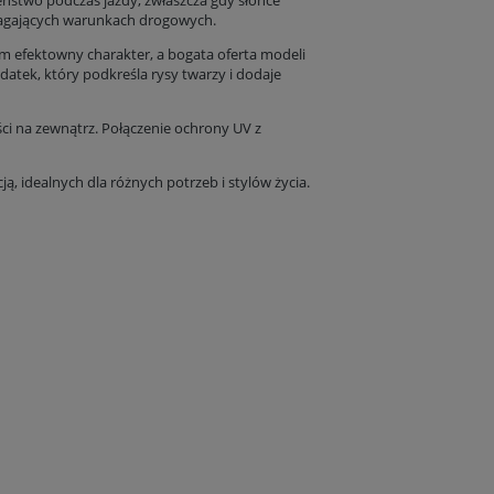
ństwo podczas jazdy, zwłaszcza gdy słońce
ymagających warunkach drogowych.
 efektowny charakter, a bogata oferta modeli
datek, który podkreśla rysy twarzy i dodaje
ci na zewnątrz. Połączenie ochrony UV z
cją, idealnych dla różnych potrzeb i stylów życia.