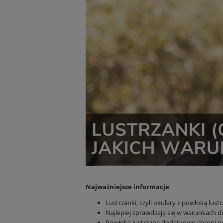
Najważniejsze informacje
Lustrzanki, czyli okulary z powłoką lus
Najlepiej sprawdzają się w warunkach duż
Powłoka lustrzana dodatkowo chroni oc