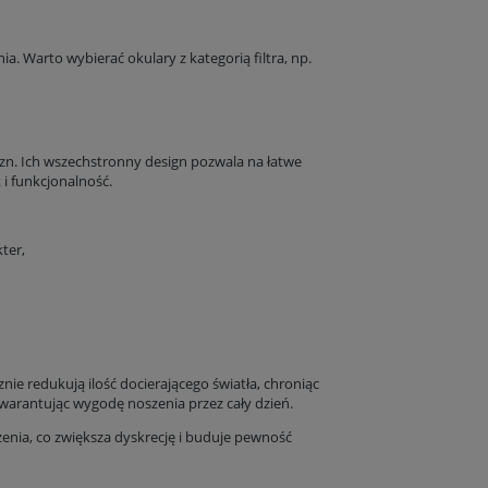
a. Warto wybierać okulary z kategorią filtra, np.
yzn. Ich wszechstronny design pozwala na łatwe
i funkcjonalność.
ter,
znie redukują ilość docierającego światła, chroniąc
warantując wygodę noszenia przez cały dzień.
enia, co zwiększa dyskrecję i buduje pewność