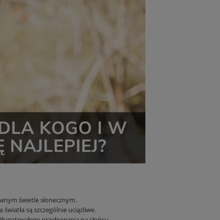
sywnym świetle słonecznym.
 światła są szczególnie uciążliwe.
długotrwałego przebywania na słońcu.