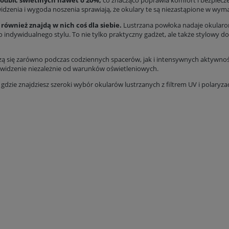
 odbić świetlnych nawet o 20%,
co znacząco poprawia komfort i bezpiecze
 widzenia i wygoda noszenia sprawiają, że okulary te są niezastąpione w w
ównież znajdą w nich coś dla siebie.
Lustrzana powłoka nadaje okularom
 indywidualnego stylu. To nie tylko praktyczny gadżet, ale także stylowy do
dzą się zarówno podczas codziennych spacerów, jak i intensywnych aktywnoś
 widzenie niezależnie od warunków oświetleniowych.
, gdzie znajdziesz szeroki wybór okularów lustrzanych z filtrem UV i polaryza