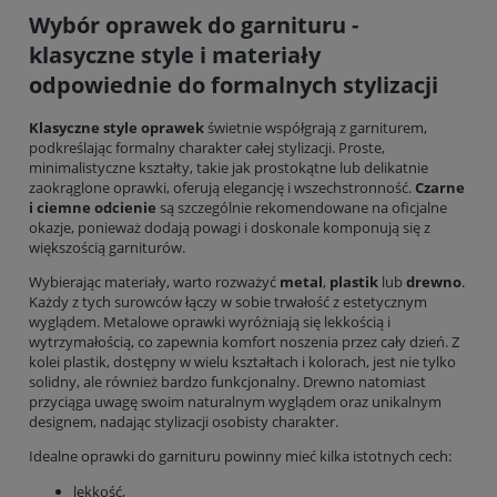
Wybór oprawek do garnituru -
klasyczne style i materiały
odpowiednie do formalnych stylizacji
Klasyczne style oprawek
świetnie współgrają z garniturem,
podkreślając formalny charakter całej stylizacji. Proste,
minimalistyczne kształty, takie jak prostokątne lub delikatnie
zaokrąglone oprawki, oferują elegancję i wszechstronność.
Czarne
i ciemne odcienie
są szczególnie rekomendowane na oficjalne
okazje, ponieważ dodają powagi i doskonale komponują się z
większością garniturów.
Wybierając materiały, warto rozważyć
metal
,
plastik
lub
drewno
.
Każdy z tych surowców łączy w sobie trwałość z estetycznym
wyglądem. Metalowe oprawki wyróżniają się lekkością i
wytrzymałością, co zapewnia komfort noszenia przez cały dzień. Z
kolei plastik, dostępny w wielu kształtach i kolorach, jest nie tylko
solidny, ale również bardzo funkcjonalny. Drewno natomiast
przyciąga uwagę swoim naturalnym wyglądem oraz unikalnym
designem, nadając stylizacji osobisty charakter.
Idealne oprawki do garnituru powinny mieć kilka istotnych cech:
lekkość,