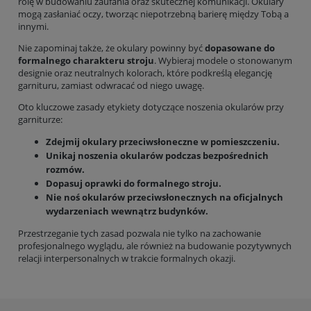
rolę w budowaniu zaufania oraz skutecznej komunikacji. Okulary
mogą zasłaniać oczy, tworząc niepotrzebną barierę między Tobą a
innymi.
Nie zapominaj także, że okulary powinny być
dopasowane do
formalnego charakteru stroju
. Wybieraj modele o stonowanym
designie oraz neutralnych kolorach, które podkreślą elegancję
garnituru, zamiast odwracać od niego uwagę.
Oto kluczowe zasady etykiety dotyczące noszenia okularów przy
garniturze:
Zdejmij okulary przeciwsłoneczne w pomieszczeniu.
Unikaj noszenia okularów podczas bezpośrednich
rozmów.
Dopasuj oprawki do formalnego stroju.
Nie noś okularów przeciwsłonecznych na oficjalnych
wydarzeniach wewnątrz budynków.
Przestrzeganie tych zasad pozwala nie tylko na zachowanie
profesjonalnego wyglądu, ale również na budowanie pozytywnych
relacji interpersonalnych w trakcie formalnych okazji.