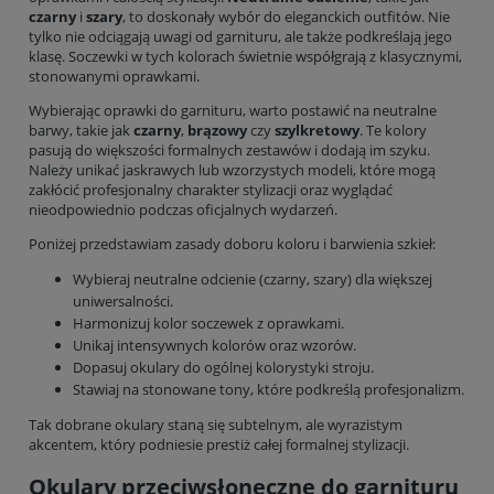
czarny
i
szary
, to doskonały wybór do eleganckich outfitów. Nie
tylko nie odciągają uwagi od garnituru, ale także podkreślają jego
klasę. Soczewki w tych kolorach świetnie współgrają z klasycznymi,
stonowanymi oprawkami.
Wybierając oprawki do garnituru, warto postawić na neutralne
barwy, takie jak
czarny
,
brązowy
czy
szylkretowy
. Te kolory
pasują do większości formalnych zestawów i dodają im szyku.
Należy unikać jaskrawych lub wzorzystych modeli, które mogą
zakłócić profesjonalny charakter stylizacji oraz wyglądać
nieodpowiednio podczas oficjalnych wydarzeń.
Poniżej przedstawiam zasady doboru koloru i barwienia szkieł:
Wybieraj neutralne odcienie (czarny, szary) dla większej
uniwersalności.
Harmonizuj kolor soczewek z oprawkami.
Unikaj intensywnych kolorów oraz wzorów.
Dopasuj okulary do ogólnej kolorystyki stroju.
Stawiaj na stonowane tony, które podkreślą profesjonalizm.
Tak dobrane okulary staną się subtelnym, ale wyrazistym
akcentem, który podniesie prestiż całej formalnej stylizacji.
Okulary przeciwsłoneczne do garnituru