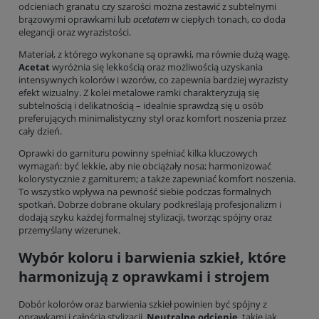
odcieniach granatu czy szarości można zestawić z subtelnymi
brązowymi oprawkami lub
acetatem
w ciepłych tonach, co doda
elegancji oraz wyrazistości.
Materiał, z którego wykonane są oprawki, ma równie dużą wagę.
Acetat
wyróżnia się lekkością oraz możliwością uzyskania
intensywnych kolorów i wzorów, co zapewnia bardziej wyrazisty
efekt wizualny. Z kolei metalowe ramki charakteryzują się
subtelnością i delikatnością – idealnie sprawdzą się u osób
preferujących minimalistyczny styl oraz komfort noszenia przez
cały dzień.
Oprawki do garnituru powinny spełniać kilka kluczowych
wymagań: być lekkie, aby nie obciążały nosa; harmonizować
kolorystycznie z garniturem; a także zapewniać komfort noszenia.
To wszystko wpływa na pewność siebie podczas formalnych
spotkań. Dobrze dobrane okulary podkreślają profesjonalizm i
dodają szyku każdej formalnej stylizacji, tworząc spójny oraz
przemyślany wizerunek.
Wybór koloru i barwienia szkieł, które
harmonizują z oprawkami i strojem
Dobór kolorów oraz barwienia szkieł powinien być spójny z
oprawkami i całością stylizacji.
Neutralne odcienie
, takie jak