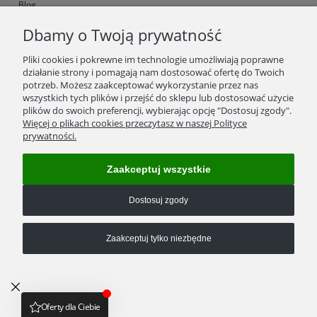
Blog
Dbamy o Twoją prywatność
Ustawienia plików cookies
Polityka Prywatności
Pliki cookies i pokrewne im technologie umożliwiają poprawne
działanie strony i pomagają nam dostosować ofertę do Twoich
Regulamin
potrzeb. Możesz zaakceptować wykorzystanie przez nas
wszystkich tych plików i przejść do sklepu lub dostosować użycie
Zwroty/wymiana towaru
plików do swoich preferencji, wybierając opcję "Dostosuj zgody".
Więcej o plikach cookies przeczytasz w naszej Polityce
prywatności.
Reklamacje
Kosztorys wysyłek
Zaakceptuj wszystkie
Formy płatności
Dostosuj zgody
Kontakt
Zaakceptuj tylko niezbędne
Numer konta bankowego:
05 1140 2004 0000 3102 7408 7207
(w tytule przelewu proszę podać numer zamówienia)
Pokaż pełną wersję strony
Sklep internetowy Shoper.pl