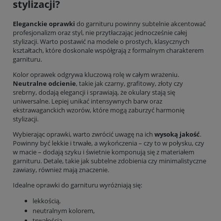
stylizacji?
Eleganckie oprawki
do garnituru powinny subtelnie akcentować
profesjonalizm oraz styl, nie przytłaczając jednocześnie całej
stylizacji. Warto postawić na modele o prostych, klasycznych
kształtach, które doskonale współgrają z formalnym charakterem
garnituru.
Kolor oprawek odgrywa kluczową rolę w całym wrażeniu.
Neutralne odcienie
, takie jak czarny, grafitowy, złoty czy
srebrny, dodają elegancji i sprawiają, że okulary stają się
uniwersalne. Lepiej unikać intensywnych barw oraz
ekstrawaganckich wzorów, które mogą zaburzyć harmonię
stylizacji.
Wybierając oprawki, warto zwrócić uwagę na ich
wysoką jakość
.
Powinny być lekkie i trwałe, a wykończenia – czy to w połysku, czy
w macie – dodają szyku i świetnie komponują się z materiałem
garnituru. Detale, takie jak subtelne zdobienia czy minimalistyczne
zawiasy, również mają znaczenie.
Idealne oprawki do garnituru wyróżniają się:
lekkością,
neutralnym kolorem,
trwałością,