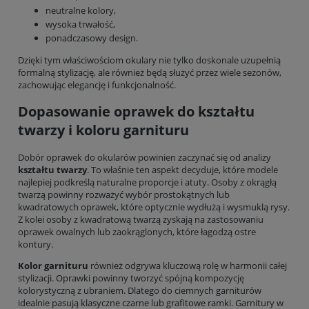
neutralne kolory,
wysoka trwałość,
ponadczasowy design.
Dzięki tym właściwościom okulary nie tylko doskonale uzupełnią
formalną stylizację, ale również będą służyć przez wiele sezonów,
zachowując elegancję i funkcjonalność.
Dopasowanie oprawek do kształtu
twarzy i koloru garnituru
Dobór oprawek do okularów powinien zaczynać się od analizy
kształtu twarzy
. To właśnie ten aspekt decyduje, które modele
najlepiej podkreślą naturalne proporcje i atuty. Osoby z okrągłą
twarzą powinny rozważyć wybór prostokątnych lub
kwadratowych oprawek, które optycznie wydłużą i wysmuklą rysy.
Z kolei osoby z kwadratową twarzą zyskają na zastosowaniu
oprawek owalnych lub zaokrąglonych, które łagodzą ostre
kontury.
Kolor garnituru
również odgrywa kluczową rolę w harmonii całej
stylizacji. Oprawki powinny tworzyć spójną kompozycję
kolorystyczną z ubraniem. Dlatego do ciemnych garniturów
idealnie pasują klasyczne czarne lub grafitowe ramki. Garnitury w