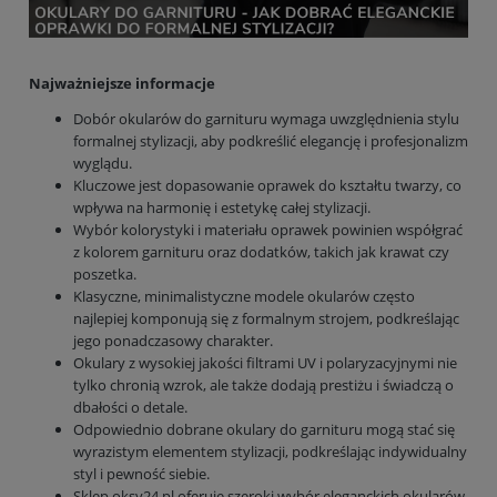
Najważniejsze informacje
Dobór okularów do garnituru wymaga uwzględnienia stylu
formalnej stylizacji, aby podkreślić elegancję i profesjonalizm
wyglądu.
Kluczowe jest dopasowanie oprawek do kształtu twarzy, co
wpływa na harmonię i estetykę całej stylizacji.
Wybór kolorystyki i materiału oprawek powinien współgrać
z kolorem garnituru oraz dodatków, takich jak krawat czy
poszetka.
Klasyczne, minimalistyczne modele okularów często
najlepiej komponują się z formalnym strojem, podkreślając
jego ponadczasowy charakter.
Okulary z wysokiej jakości filtrami UV i polaryzacyjnymi nie
tylko chronią wzrok, ale także dodają prestiżu i świadczą o
dbałości o detale.
Odpowiednio dobrane okulary do garnituru mogą stać się
wyrazistym elementem stylizacji, podkreślając indywidualny
styl i pewność siebie.
Sklep oksy24.pl oferuje szeroki wybór eleganckich okularów