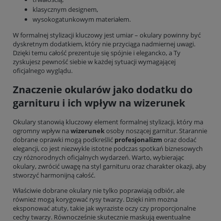
klasycznym designem,
wysokogatunkowym materiałem.
W formalnej stylizacji kluczowy jest umiar – okulary powinny być
dyskretnym dodatkiem, który nie przyciąga nadmiernej uwagi.
Dzięki temu całość prezentuje się spójnie i elegancko, a Ty
zyskujesz pewność siebie w każdej sytuacji wymagającej
oficjalnego wyglądu.
Znaczenie okularów jako dodatku do
garnituru i ich wpływ na wizerunek
Okulary stanowią kluczowy element formalnej stylizacji, który ma
ogromny wpływ na
wizerunek
osoby noszącej garnitur. Starannie
dobrane oprawki mogą podkreślić
profesjonalizm
oraz dodać
elegancji, co jest niezwykle istotne podczas spotkań biznesowych
czy różnorodnych oficjalnych wydarzeń. Warto, wybierając
okulary, zwrócić uwagę na styl garnituru oraz charakter okazji, aby
stworzyć harmonijną całość.
Właściwie dobrane okulary nie tylko poprawiają odbiór, ale
również mogą korygować rysy twarzy. Dzięki nim można
eksponować atuty, takie jak wyraziste oczy czy proporcjonalne
cechy twarzy. Równocześnie skutecznie maskują ewentualne