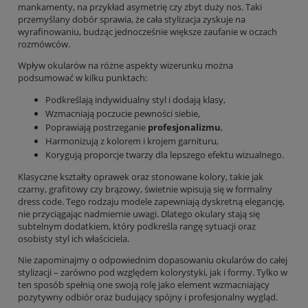
mankamenty, na przykład asymetrię czy zbyt duży nos. Taki
przemyślany dobór sprawia, że cała stylizacja zyskuje na
wyrafinowaniu, budząc jednocześnie większe zaufanie w oczach
rozmówców.
Wpływ okularów na różne aspekty wizerunku można
podsumować w kilku punktach:
Podkreślają indywidualny styl i dodają klasy,
Wzmacniają poczucie pewności siebie,
Poprawiają postrzeganie
profesjonalizmu
,
Harmonizują z kolorem i krojem garnituru,
Korygują proporcje twarzy dla lepszego efektu wizualnego.
Klasyczne kształty oprawek oraz stonowane kolory, takie jak
czarny, grafitowy czy brązowy, świetnie wpisują się w formalny
dress code. Tego rodzaju modele zapewniają dyskretną elegancję,
nie przyciągając nadmiernie uwagi. Dlatego okulary stają się
subtelnym dodatkiem, który podkreśla rangę sytuacji oraz
osobisty styl ich właściciela.
Nie zapominajmy o odpowiednim dopasowaniu okularów do całej
stylizacji – zarówno pod względem kolorystyki, jak i formy. Tylko w
ten sposób spełnią one swoją rolę jako element wzmacniający
pozytywny odbiór oraz budujący spójny i profesjonalny wygląd.