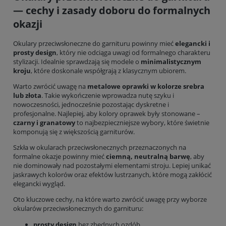
— cechy i zasady doboru do formalnych
okazji
Okulary przeciwsłoneczne do garnituru powinny mieć
elegancki i
prosty design
, który nie odciąga uwagi od formalnego charakteru
stylizacji. Idealnie sprawdzają się modele o
minimalistycznym
kroju
, które doskonale współgrają z klasycznym ubiorem.
Warto zwrócić uwagę na
metalowe oprawki w kolorze srebra
lub złota
. Takie wykończenie wprowadza nutę szyku i
nowoczesności, jednocześnie pozostając dyskretne i
profesjonalne. Najlepiej, aby kolory oprawek były stonowane –
czarny i granatowy
to najbezpieczniejsze wybory, które świetnie
komponują się z większością garniturów.
Szkła w okularach przeciwsłonecznych przeznaczonych na
formalne okazje powinny mieć
ciemną, neutralną barwę
, aby
nie dominowały nad pozostałymi elementami stroju. Lepiej unikać
jaskrawych kolorów oraz efektów lustrzanych, które mogą zakłócić
elegancki wygląd.
Oto kluczowe cechy, na które warto zwrócić uwagę przy wyborze
okularów przeciwsłonecznych do garnituru:
prosty design
bez zbędnych ozdób,