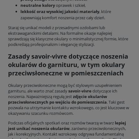
neutralne kolory
oprawek i szkieł,
lekkość oraz wysokiej jakości materiały
, które
zapewniają komfort noszenia przez cały dzień.
Staraj się unikać modeli z przesadnymi ozdobami lub
ekstrawaganckimi detalami. Na formalne okazje najlepiej
sprawdzają się klasyczne okulary o minimalistycznej formie, które
podkreślają profesjonalizm i elegancję stylizacji.
Zasady savoir-vivre dotyczące noszenia
okularów do garnituru, w tym okulary
przeciwsłoneczne w pomieszczeniach
Okulary przeciwsłoneczne mogą być stylowym uzupełnieniem
garnituru, ale warto znać zasady
savoir-vivre
dotyczące ich
noszenia. Najważniejszą regułą jest
zdjęcie okularów
przeciwsłonecznych po wejściu do pomieszczenia
. Taki gest
pozwala na utrzymanie kontaktu wzrokowego, co jest kluczowe w
okazywaniu szacunku rozmówcom.
Podczas oficjalnych spotkań oraz rozmów twarzą w twarz
lepiej
jest unikać noszenia okularów
, zarówno przeciwsłonecznych,
jak i korekcyjnych. Kontakt wzrokowy odgrywa fundamentalną