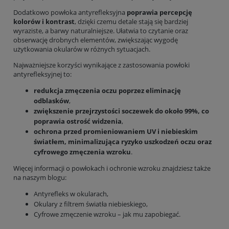
Dodatkowo powłoka antyrefleksyjna
poprawia percepcję
kolorów i kontrast
, dzięki czemu detale stają się bardziej
wyraziste, a barwy naturalniejsze. Ułatwia to czytanie oraz
obserwację drobnych elementów, zwiększając wygodę
użytkowania okularów w różnych sytuacjach.
Najważniejsze korzyści wynikające z zastosowania powłoki
antyrefleksyjnej to:
redukcja zmęczenia oczu poprzez eliminację
odblasków
,
zwiększenie przejrzystości soczewek do około 99%, co
poprawia ostrość widzenia
,
ochrona przed promieniowaniem UV i niebieskim
światłem, minimalizująca ryzyko uszkodzeń oczu oraz
cyfrowego zmęczenia wzroku
.
Więcej informacji o powłokach i ochronie wzroku znajdziesz także
na naszym blogu:
Antyrefleks w okularach
,
Okulary z filtrem światła niebieskiego
,
Cyfrowe zmęczenie wzroku – jak mu zapobiegać
.