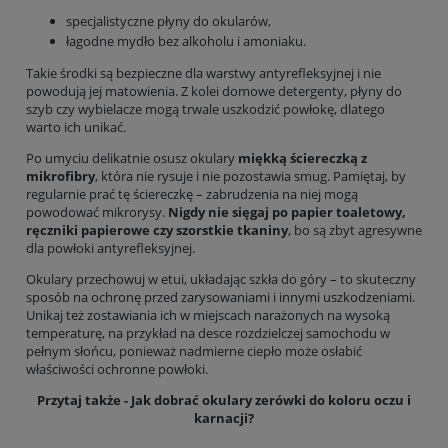
specjalistyczne płyny do okularów,
łagodne mydło bez alkoholu i amoniaku.
Takie środki są bezpieczne dla warstwy antyrefleksyjnej i nie
powodują jej matowienia. Z kolei domowe detergenty, płyny do
szyb czy wybielacze mogą trwale uszkodzić powłokę, dlatego
warto ich unikać.
Po umyciu delikatnie osusz okulary
miękką ściereczką z
mikrofibry
, która nie rysuje i nie pozostawia smug. Pamiętaj, by
regularnie prać tę ściereczkę – zabrudzenia na niej mogą
powodować mikrorysy.
Nigdy nie sięgaj po papier toaletowy,
ręczniki papierowe czy szorstkie tkaniny
, bo są zbyt agresywne
dla powłoki antyrefleksyjnej.
Okulary przechowuj w etui, układając szkła do góry – to skuteczny
sposób na ochronę przed zarysowaniami i innymi uszkodzeniami.
Unikaj też zostawiania ich w miejscach narażonych na wysoką
temperaturę, na przykład na desce rozdzielczej samochodu w
pełnym słońcu, ponieważ nadmierne ciepło może osłabić
właściwości ochronne powłoki.
Przytaj także -
Jak dobrać okulary zerówki do koloru oczu i
karnacji?