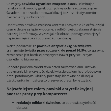
Co więcej,
powłoka ogranicza zmęczenie oczu
, eliminując
refleksy i mikroruchy gałek ocznych wywołane rozpraszającym
światłem. To pozwala pracować dłużej bez uczucia dyskomfortu,
pieczenia czy suchości oczu.
Dodatkowo powłoka zwiększa kontrast i nasycenie kolorów, dzięki
czemu detale są lepiej widoczne, a odbiór treści z ekranu staje się
bardziej komfortowy. Wyższa jakość obrazu pomaga zmniejszyć
napięcie mięśni oka i poprawić koncentrację.
Warto podkreślić, że
powłoka antyrefleksyjna zwiększa
transmisję światła przez soczewki do ponad 99,5%
, co sprawia,
że widzenie jest bardziej przejrzyste nawet przy sztucznym
oświetleniu biurowym.
Ponadto powłoka chroni szkła przed zarysowaniami i ułatwia
utrzymanie ich w czystości dzięki właściwościom hydrofobowym
oraz lipofobowym. Okulary pozostają klarowne na dłużej, a
użytkownik nie musi często przerywać pracy, by je czyścić.
Najważniejsze zalety powłoki antyrefleksyjnej
podczas pracy przy komputerze:
redukuje odblaski świetlne
, co poprawia czytelność
obrazu,