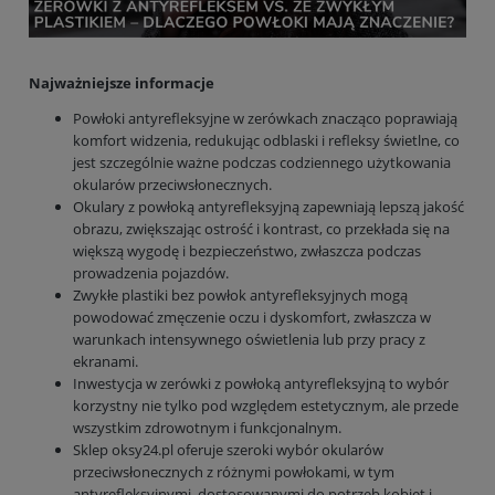
Najważniejsze informacje
Powłoki antyrefleksyjne w zerówkach znacząco poprawiają
komfort widzenia, redukując odblaski i refleksy świetlne, co
jest szczególnie ważne podczas codziennego użytkowania
okularów przeciwsłonecznych.
Okulary z powłoką antyrefleksyjną zapewniają lepszą jakość
obrazu, zwiększając ostrość i kontrast, co przekłada się na
większą wygodę i bezpieczeństwo, zwłaszcza podczas
prowadzenia pojazdów.
Zwykłe plastiki bez powłok antyrefleksyjnych mogą
powodować zmęczenie oczu i dyskomfort, zwłaszcza w
warunkach intensywnego oświetlenia lub przy pracy z
ekranami.
Inwestycja w zerówki z powłoką antyrefleksyjną to wybór
korzystny nie tylko pod względem estetycznym, ale przede
wszystkim zdrowotnym i funkcjonalnym.
Sklep oksy24.pl oferuje szeroki wybór okularów
przeciwsłonecznych z różnymi powłokami, w tym
antyrefleksyjnymi, dostosowanymi do potrzeb kobiet i