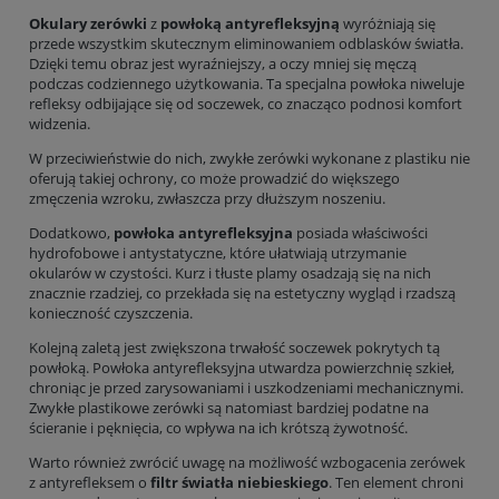
Okulary zerówki
z
powłoką antyrefleksyjną
wyróżniają się
przede wszystkim skutecznym eliminowaniem odblasków światła.
Dzięki temu obraz jest wyraźniejszy, a oczy mniej się męczą
podczas codziennego użytkowania. Ta specjalna powłoka niweluje
refleksy odbijające się od soczewek, co znacząco podnosi komfort
widzenia.
W przeciwieństwie do nich, zwykłe zerówki wykonane z plastiku nie
oferują takiej ochrony, co może prowadzić do większego
zmęczenia wzroku, zwłaszcza przy dłuższym noszeniu.
Dodatkowo,
powłoka antyrefleksyjna
posiada właściwości
hydrofobowe i antystatyczne, które ułatwiają utrzymanie
okularów w czystości. Kurz i tłuste plamy osadzają się na nich
znacznie rzadziej, co przekłada się na estetyczny wygląd i rzadszą
konieczność czyszczenia.
Kolejną zaletą jest zwiększona trwałość soczewek pokrytych tą
powłoką. Powłoka antyrefleksyjna utwardza powierzchnię szkieł,
chroniąc je przed zarysowaniami i uszkodzeniami mechanicznymi.
Zwykłe plastikowe zerówki są natomiast bardziej podatne na
ścieranie i pęknięcia, co wpływa na ich krótszą żywotność.
Warto również zwrócić uwagę na możliwość wzbogacenia zerówek
z antyrefleksem o
filtr światła niebieskiego
. Ten element chroni