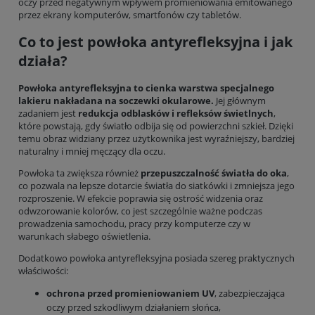
oczy przed negatywnym wpływem promieniowania emitowanego
przez ekrany komputerów, smartfonów czy tabletów.
Co to jest powłoka antyrefleksyjna i jak
działa?
Powłoka antyrefleksyjna to cienka warstwa specjalnego
lakieru nakładana na soczewki okularowe.
Jej głównym
zadaniem jest
redukcja odblasków i refleksów świetlnych
,
które powstają, gdy światło odbija się od powierzchni szkieł. Dzięki
temu obraz widziany przez użytkownika jest wyraźniejszy, bardziej
naturalny i mniej męczący dla oczu.
Powłoka ta zwiększa również
przepuszczalność światła do oka
,
co pozwala na lepsze dotarcie światła do siatkówki i zmniejsza jego
rozproszenie. W efekcie poprawia się ostrość widzenia oraz
odwzorowanie kolorów, co jest szczególnie ważne podczas
prowadzenia samochodu, pracy przy komputerze czy w
warunkach słabego oświetlenia.
Dodatkowo powłoka antyrefleksyjna posiada szereg praktycznych
właściwości:
ochrona przed promieniowaniem UV
, zabezpieczająca
oczy przed szkodliwym działaniem słońca,