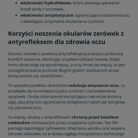
właściwości hydrofobowe
, które ułatwiają spływanie
kropli wody z soczewek,
właściwości antystatyczne
, ograniczające osiadanie kurzu
i ułatwiające utrzymanie okularów w czystości.
Korzyści noszenia okularów zerówek z
antyrefleksem dla zdrowia oczu
Okulary zerówki z powłoką antyrefleksyjną znacząco podnoszą
komfort widzenia, eliminując uciążliwe odblaski światła. Dzięki
temu obraz staje się wyraźniejszy, a oczy mniej się męczą, co jest
szczególnie ważne podczas długich godzin spędzanych przed
komputerem czy smartfonem.
Ta specjalna powłoka skutecznie
redukuje zmęczenie oczu
, co
przekłada się na mniejsze ryzyko suchości i zaczerwienienia
spojówek. Osoby intensywnie korzystające z ekranów docenią
ulgę, jaką przynosi ograniczenie dolegliwości takich jak ból głowy
czy pieczenie oczu.
Co więcej, okulary z antyrefleksem
chronią przed światłem
niebieskim
emitowanym przez urządzenia cyfrowe. Ten filtr
pomaga zapobiegać cyfrowemu zmęczeniu wzroku oraz wspiera
zdrowie siatkówki, co w dobie ciągłego korzystania z technologii