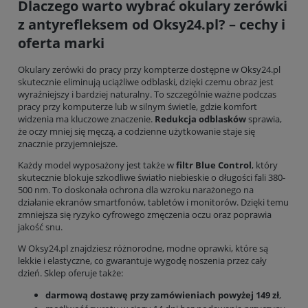
Dlaczego warto wybrać okulary zerówki
z antyrefleksem od Oksy24.pl? – cechy i
oferta marki
Okulary zerówki do pracy przy kompterze
dostępne w Oksy24.pl
skutecznie eliminują uciążliwe odblaski, dzięki czemu obraz jest
wyraźniejszy i bardziej naturalny. To szczególnie ważne podczas
pracy przy komputerze lub w silnym świetle, gdzie komfort
widzenia ma kluczowe znaczenie.
Redukcja odblasków
sprawia,
że oczy mniej się męczą, a codzienne użytkowanie staje się
znacznie przyjemniejsze.
Każdy model wyposażony jest także w
filtr Blue Control
, który
skutecznie blokuje szkodliwe światło niebieskie o długości fali 380-
500 nm. To doskonała ochrona dla wzroku narażonego na
działanie ekranów smartfonów, tabletów i monitorów. Dzięki temu
zmniejsza się ryzyko cyfrowego zmęczenia oczu oraz poprawia
jakość snu.
W Oksy24.pl znajdziesz różnorodne, modne oprawki, które są
lekkie i elastyczne, co gwarantuje wygodę noszenia przez cały
dzień. Sklep oferuje także:
darmową dostawę przy zamówieniach powyżej 149 zł
,