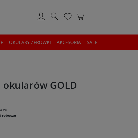
Zarejestruj się
Zaloguj się
IE
OKULARY ZERÓWKI
AKCESORIA
SALE
o okularów GOLD
a w:
i robocze