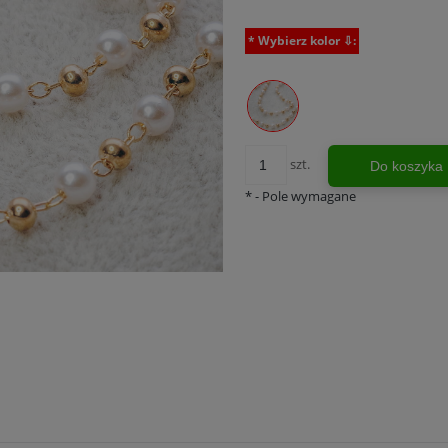
*
Wybierz kolor ⇩:
szt.
Do koszyka
*
- Pole wymagane