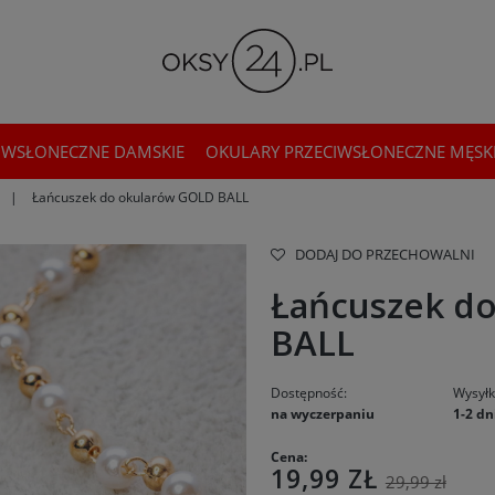
IWSŁONECZNE DAMSKIE
OKULARY PRZECIWSŁONECZNE MĘSK
Łańcuszek do okularów GOLD BALL
DODAJ DO PRZECHOWALNI
Łańcuszek d
BALL
Dostępność:
Wysyłk
na wyczerpaniu
1-2 dn
Cena:
19,99 ZŁ
29,99 zł