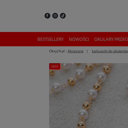
BESTSELLERY
NOWOŚCI
OKULARY PRZEC
Oksy24.pl :
Akcesoria
Łańcuszki do okularów
SALE