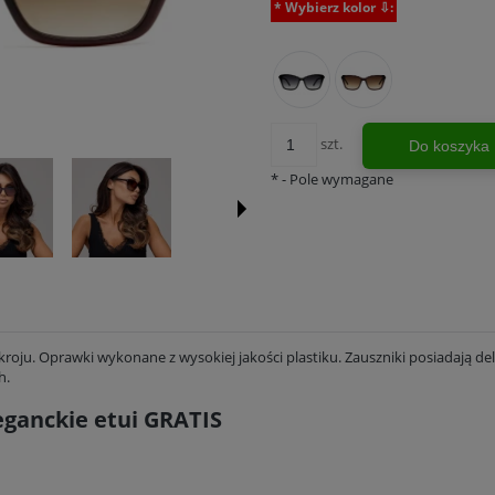
*
Wybierz kolor ⇩:
szt.
Do koszyka
*
- Pole wymagane
roju. Oprawki wykonane z wysokiej jakości plastiku. Zauszniki posiadają d
h.
eganckie etui GRATIS