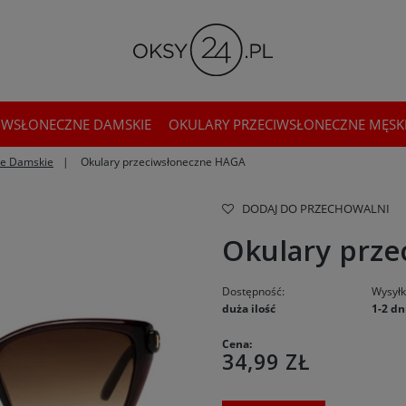
IWSŁONECZNE DAMSKIE
OKULARY PRZECIWSŁONECZNE MĘSK
ne Damskie
Okulary przeciwsłoneczne HAGA
DODAJ DO PRZECHOWALNI
Okulary prz
Dostępność:
Wysyłk
duża ilość
1-2 dn
Cena:
34,99 ZŁ