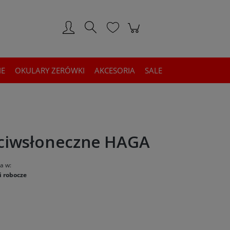
Zarejestruj się
Zaloguj się
IE
OKULARY ZERÓWKI
AKCESORIA
SALE
eciwsłoneczne HAGA
a w:
i robocze