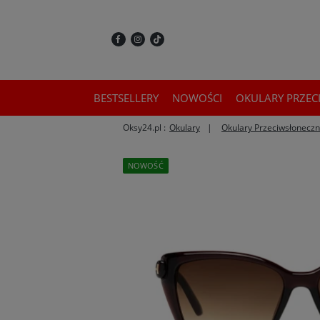
BESTSELLERY
NOWOŚCI
OKULARY PRZEC
Oksy24.pl :
Okulary
Okulary Przeciwsłonecz
NOWOŚĆ