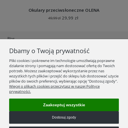
Okulary przeciwsłoneczne OLENA
29,99 zł
49,99 zł
Blog
Dbamy o Twoją prywatność
Ustawienia plików cookies
Polityka Prywatności
Pliki cookies i pokrewne im technologie umożliwiają poprawne
działanie strony i pomagają nam dostosować ofertę do Twoich
Regulamin
potrzeb. Możesz zaakceptować wykorzystanie przez nas
wszystkich tych plików i przejść do sklepu lub dostosować użycie
Zwroty/wymiana towaru
plików do swoich preferencji, wybierając opcję "Dostosuj zgody".
Więcej o plikach cookies przeczytasz w naszej Polityce
prywatności.
Reklamacje
Kosztorys wysyłek
Zaakceptuj wszystkie
Formy płatności
Dostosuj zgody
Kontakt