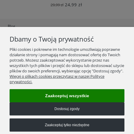
24,99 zł
29,99 zł
Blog
Dbamy o Twoją prywatność
Ustawienia plików cookies
Polityka Prywatności
Pliki cookies i pokrewne im technologie umożliwiają poprawne
działanie strony i pomagają nam dostosować ofertę do Twoich
Regulamin
potrzeb. Możesz zaakceptować wykorzystanie przez nas
wszystkich tych plików i przejść do sklepu lub dostosować użycie
Zwroty/wymiana towaru
plików do swoich preferencji, wybierając opcję "Dostosuj zgody".
Więcej o plikach cookies przeczytasz w naszej Polityce
prywatności.
Reklamacje
Kosztorys wysyłek
Zaakceptuj wszystkie
Formy płatności
Dostosuj zgody
Kontakt
Zaakceptuj tylko niezbędne
Numer konta bankowego:
05 1140 2004 0000 3102 7408 7207