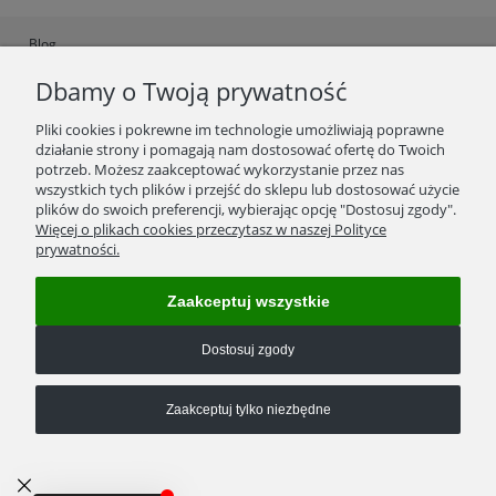
Blog
Dbamy o Twoją prywatność
Ustawienia plików cookies
Polityka Prywatności
Pliki cookies i pokrewne im technologie umożliwiają poprawne
działanie strony i pomagają nam dostosować ofertę do Twoich
Regulamin
potrzeb. Możesz zaakceptować wykorzystanie przez nas
wszystkich tych plików i przejść do sklepu lub dostosować użycie
Zwroty/wymiana towaru
plików do swoich preferencji, wybierając opcję "Dostosuj zgody".
Więcej o plikach cookies przeczytasz w naszej Polityce
Reklamacje
prywatności.
Kosztorys wysyłek
Zaakceptuj wszystkie
Formy płatności
Dostosuj zgody
Kontakt
Zaakceptuj tylko niezbędne
Numer konta bankowego:
05 1140 2004 0000 3102 7408 7207
(w tytule przelewu proszę podać numer zamówienia)
Pokaż pełną wersję strony