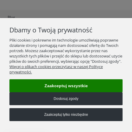
Blog
Dbamy o Twoją prywatność
Ustawienia plików cookies
Polityka Prywatności
Pliki cookies i pokrewne im technologie umożliwiają poprawne
działanie strony i pomagają nam dostosować ofertę do Twoich
Regulamin
potrzeb. Możesz zaakceptować wykorzystanie przez nas
wszystkich tych plików i przejść do sklepu lub dostosować użycie
Zwroty/wymiana towaru
plików do swoich preferencji, wybierając opcję "Dostosuj zgody".
Więcej o plikach cookies przeczytasz w naszej Polityce
Reklamacje
prywatności.
Kosztorys wysyłek
Zaakceptuj wszystkie
Formy płatności
Dostosuj zgody
Kontakt
Zaakceptuj tylko niezbędne
Numer konta bankowego:
05 1140 2004 0000 3102 7408 7207
(w tytule przelewu proszę podać numer zamówienia)