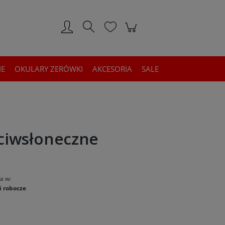
Zarejestruj się
Zaloguj się
IE
OKULARY ZERÓWKI
AKCESORIA
SALE
ciwsłoneczne
a w:
i robocze