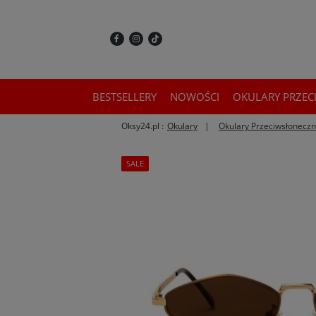
BESTSELLERY
NOWOŚCI
OKULARY PRZEC
Oksy24.pl :
Okulary
Okulary Przeciwsłonecz
SALE