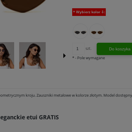
*
Wybierz kolor ⇩:
szt.
Do koszyka
*
- Pole wymagane
eometrycznym kroju. Zauszniki metalowe w kolorze złotym. Model dostępn
leganckie etui GRATIS