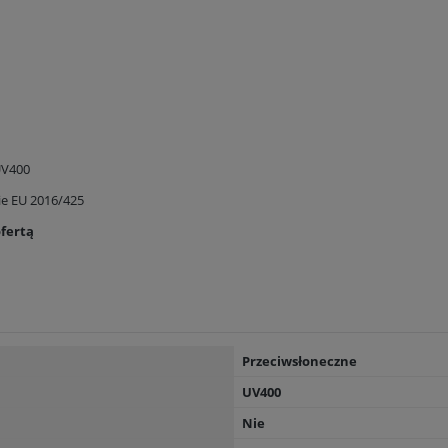
UV400
ie EU 2016/425
ofertą
Przeciwsłoneczne
UV400
Nie