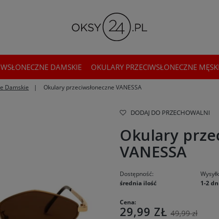
IWSŁONECZNE DAMSKIE
OKULARY PRZECIWSŁONECZNE MĘSK
ne Damskie
Okulary przeciwsłoneczne VANESSA
DODAJ DO PRZECHOWALNI
Okulary prze
VANESSA
Dostępność:
Wysyłk
średnia ilość
1-2 dn
Cena:
29,99 ZŁ
49,99 zł